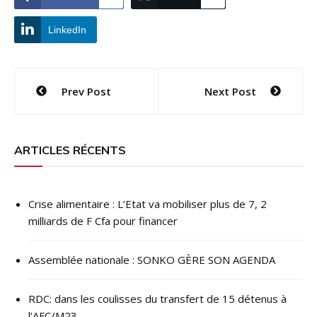
LinkedIn
Navigation
Prev Post
Next Post
de
l’article
ARTICLES RÉCENTS
Crise alimentaire : L’Etat va mobiliser plus de 7, 2
milliards de F Cfa pour financer
Assemblée nationale : SONKO GÈRE SON AGENDA
RDC: dans les coulisses du transfert de 15 détenus à
l’AFC/M23