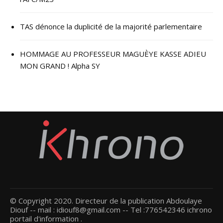
TAS dénonce la duplicité de la majorité parlementaire
HOMMAGE AU PROFESSEUR MAGUÈYE KASSE ADIEU
MON GRAND ! Alpha SY
© Copyright 2020. Directeur de la publication Abdoulaye
Diouf -- mail : idiouf8@gmail.com -- Tel :776542346 ichrono
portail d'information .