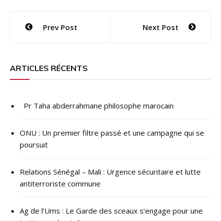
Navigation
Prev Post
Next Post
de
l’article
ARTICLES RÉCENTS
Pr Taha abderrahmane philosophe marocain
ONU : ​Un premier filtre passé et une campagne qui se
poursuit
Relations Sénégal – Mali : Urgence sécuritaire et lutte
antiterroriste commune
Ag de l’Ums : Le Garde des sceaux s’engage pour une