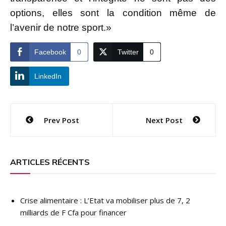
options, elles sont la condition même de
l’avenir de notre sport.»
Facebook
0
Twitter
0
LinkedIn
Navigation
Prev Post
Next Post
de
l’article
ARTICLES RÉCENTS
Crise alimentaire : L’Etat va mobiliser plus de 7, 2
milliards de F Cfa pour financer