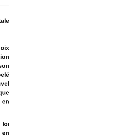
tale
voix
tion
 son
pelé
uvel
 que
s en
 loi
e en