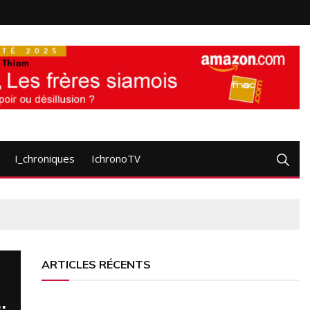
I_chroniques
IchronoTV
ARTICLES RÉCENTS
…