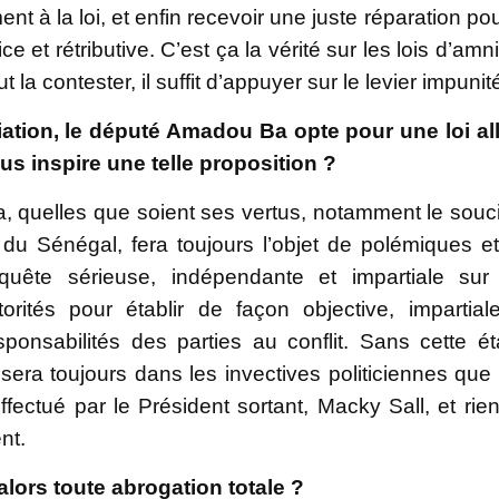
nt à la loi, et enfin recevoir une juste réparation pou
e et rétributive. C’est ça la vérité sur les lois d’amni
la contester, il suffit d’appuyer sur le levier impunit
iation, le député Amadou Ba opte pour une loi al
us inspire une telle proposition ?
a, quelles que soient ses vertus, notamment le souc
at du Sénégal, fera toujours l’objet de polémiques e
quête sérieuse, indépendante et impartiale sur
ités pour établir de façon objective, impartial
esponsabilités des parties au conflit. Sans cette é
 sera toujours dans les invectives politiciennes que 
 effectué par le Président sortant, Macky Sall, et rie
nt.
lors toute abrogation totale ?