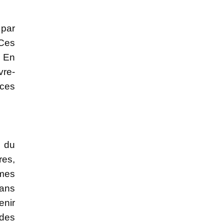
 par
 Ces
. En
vre-
nces
p du
res,
imes
dans
enir
 des