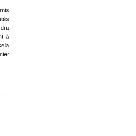
mmis
ités
udra
nt à
Cela
mier