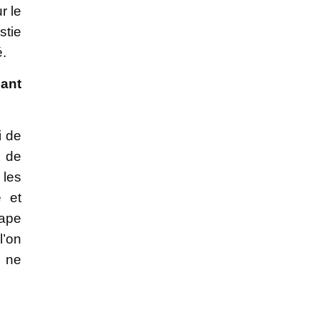
r le
stie
é.
lant
i de
t de
 les
e et
tape
l’on
n ne