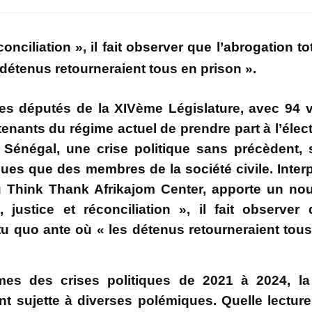
nciliation », il fait observer que l’abrogation to
 détenus retourneraient tous en prison ».
 les députés de la XIVème Législature, avec 94 
tenants du régime actuel de prendre part à l’élec
u Sénégal, une crise politique sans précèdent,
ques que des membres de la société civile. Inter
u Think Thank Afrikajom Center, apporte un no
justice et réconciliation », il fait observer
atu quo ante où « les détenus retourneraient tou
imes des crises politiques de 2021 à 2024, la
t sujette à diverses polémiques. Quelle lectur