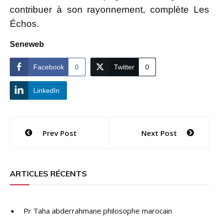
contribuer à son rayonnement, complète Les
Échos.
Seneweb
Facebook
0
Twitter
0
LinkedIn
Navigation
Prev Post
Next Post
de
l’article
ARTICLES RÉCENTS
Pr Taha abderrahmane philosophe marocain