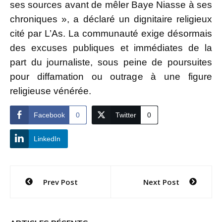
ses sources avant de mêler Baye Niasse à ses
chroniques », a déclaré un dignitaire religieux
cité par L’As. La communauté exige désormais
des excuses publiques et immédiates de la
part du journaliste, sous peine de poursuites
pour diffamation ou outrage à une figure
religieuse vénérée.
Facebook
0
Twitter
0
LinkedIn
Navigation
Prev Post
Next Post
de
l’article