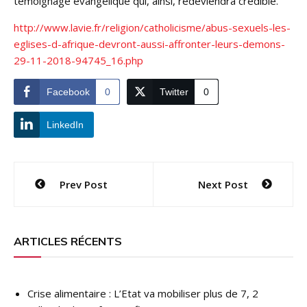
témoignage évangélique qui, ainsi, redeviendra crédible.
http://www.lavie.fr/religion/catholicisme/abus-sexuels-les-
eglises-d-afrique-devront-aussi-affronter-leurs-demons-
29-11-2018-94745_16.php
Facebook
0
Twitter
0
LinkedIn
Navigation
Prev Post
Next Post
de
l’article
ARTICLES RÉCENTS
Crise alimentaire : L’Etat va mobiliser plus de 7, 2