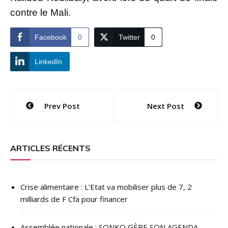
contre le Mali.
Facebook
0
Twitter
0
LinkedIn
Navigation
Prev Post
Next Post
de
l’article
ARTICLES RÉCENTS
Crise alimentaire : L’Etat va mobiliser plus de 7, 2
milliards de F Cfa pour financer
Assemblée nationale : SONKO GÈRE SON AGENDA