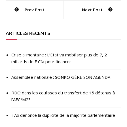
Navigation
Prev Post
Next Post
de
l’article
ARTICLES RÉCENTS
Crise alimentaire : L’Etat va mobiliser plus de 7, 2
milliards de F Cfa pour financer
Assemblée nationale : SONKO GÈRE SON AGENDA
RDC: dans les coulisses du transfert de 15 détenus à
l’AFC/M23
TAS dénonce la duplicité de la majorité parlementaire