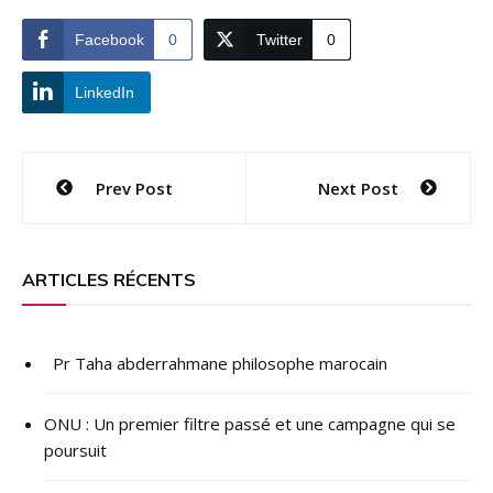
Facebook
0
Twitter
0
LinkedIn
Navigation
Prev Post
Next Post
de
l’article
ARTICLES RÉCENTS
Pr Taha abderrahmane philosophe marocain
ONU : ​Un premier filtre passé et une campagne qui se
poursuit