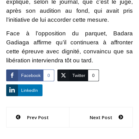
expliqué, selon le journal, que c’est le juge,
après son audition au fond, qui avait pris
l’initiative de lui accorder cette mesure.
Face à l’opposition du parquet, Badara
Gadiaga affirme qu’il continuera à affronter
cette épreuve avec dignité, convaincu que sa
libération interviendra tôt ou tard.
Facebook
0
Twitter
0
LinkedIn
Navigation
Prev Post
Next Post
de
l’article