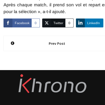
Après chaque match, il prend son vol et repart en
pour la sélection », a-t-il ajouté.
Facebook
0
Twitter
0
LinkedIn
Navigation
Prev Post
de
l’article