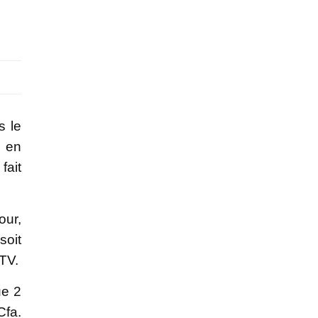
s le
e en
fait
our,
soit
 TV.
ue 2
Cfa.