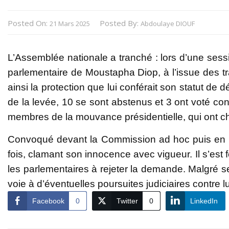
Posted On:
Posted By:
21 Mars 2025
Abdoulaye DIOUF
L’Assemblée nationale a tranché : lors d’une sessi
parlementaire de Moustapha Diop, à l’issue des t
ainsi la protection que lui conférait son statut de
de la levée, 10 se sont abstenus et 3 ont voté cont
membres de la mouvance présidentielle, qui ont cho
Convoqué devant la Commission ad hoc puis en 
fois, clamant son innocence avec vigueur. Il s’es
les parlementaires à rejeter la demande. Malgré se
voie à d’éventuelles poursuites judiciaires contre lu
Facebook
0
Twitter
0
LinkedIn