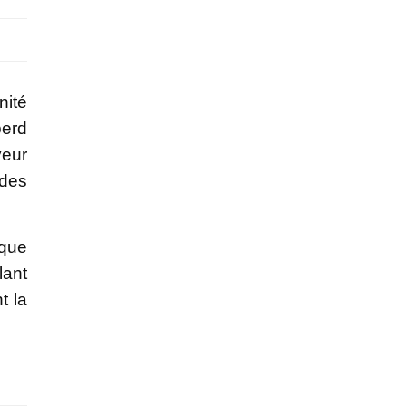
nité
perd
veur
 des
aque
lant
t la