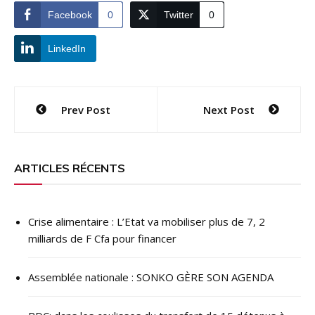
Facebook
0
Twitter
0
LinkedIn
Navigation
Prev Post
Next Post
de
l’article
ARTICLES RÉCENTS
Crise alimentaire : L’Etat va mobiliser plus de 7, 2
milliards de F Cfa pour financer
Assemblée nationale : SONKO GÈRE SON AGENDA