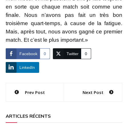
en sorte que chaque match soit comme une
finale. Nous n’avons pas fait un très bon
troisième quart-temps, à cause de la fatigue.
Mais, après tout, nous avons gagné ce premier
match. Et c’est le plus important.»
Facebook
0
Twitter
0
LinkedIn
Navigation
Prev Post
Next Post
de
l’article
ARTICLES RÉCENTS