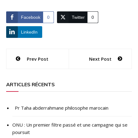
Facebook
0
Twitter
0
LinkedIn
Navigation
Prev Post
Next Post
de
l’article
ARTICLES RÉCENTS
Pr Taha abderrahmane philosophe marocain
ONU : ​Un premier filtre passé et une campagne qui se
poursuit