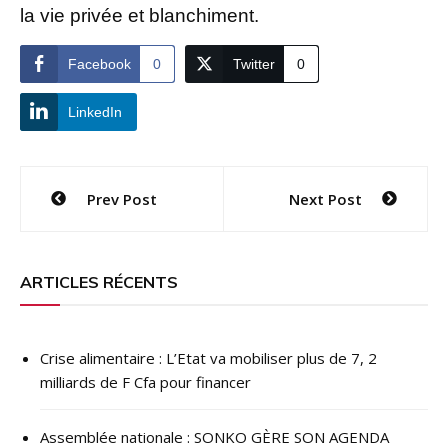
la vie privée et blanchiment.
Facebook
0
Twitter
0
LinkedIn
Navigation
Prev Post
Next Post
de
l’article
ARTICLES RÉCENTS
Crise alimentaire : L’Etat va mobiliser plus de 7, 2
milliards de F Cfa pour financer
Assemblée nationale : SONKO GÈRE SON AGENDA