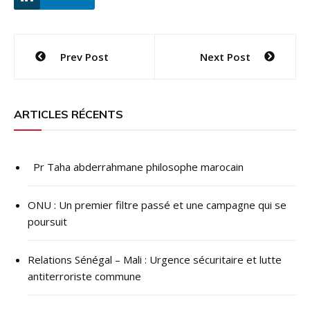
Navigation
Prev Post
Next Post
de
l’article
ARTICLES RÉCENTS
Pr Taha abderrahmane philosophe marocain
ONU : ​Un premier filtre passé et une campagne qui se
poursuit
Relations Sénégal – Mali : Urgence sécuritaire et lutte
antiterroriste commune