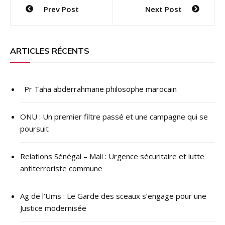
Navigation
Prev Post
Next Post
de
l’article
ARTICLES RÉCENTS
Pr Taha abderrahmane philosophe marocain
ONU : ​Un premier filtre passé et une campagne qui se
poursuit
Relations Sénégal – Mali : Urgence sécuritaire et lutte
antiterroriste commune
Ag de l’Ums : Le Garde des sceaux s’engage pour une
Justice modernisée