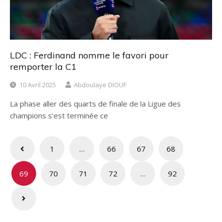
LDC : Ferdinand nomme le favori pour
remporter la C1
10 Avril 2025
Abdoulaye DIOUF
La phase aller des quarts de finale de la Ligue des
champions s’est terminée ce
Navigation
1
…
66
67
68
des
69
70
71
72
…
92
articles