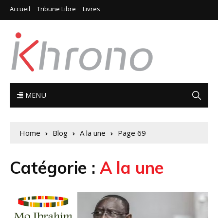
Accueil
Tribune Libre
Livres
MENU
Home
Blog
A la une
Page 69
Catégorie :
A la une